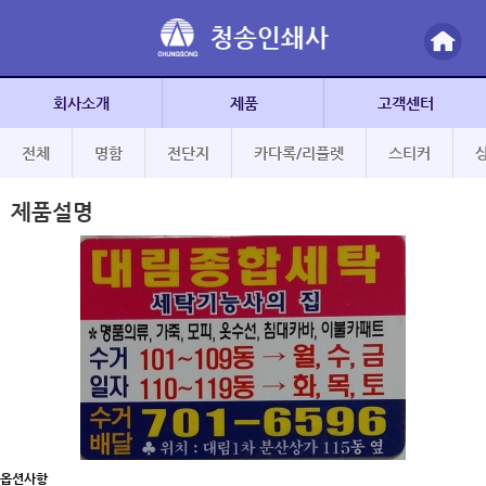
회사소개
제품
고객센터
전체
명함
전단지
카다록/리플렛
스티커
제품설명
옵션사항